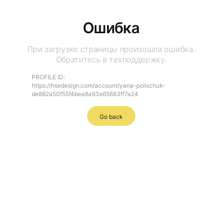
Ошибка
При загрузке страницы произошла ошибка.
Обратитесь в техподдержку.
PROFILE ID:
https://hsedesign.com/account/yana-polischuk-
de882a50f55f4bea8a93a65683ff7a24
Go back