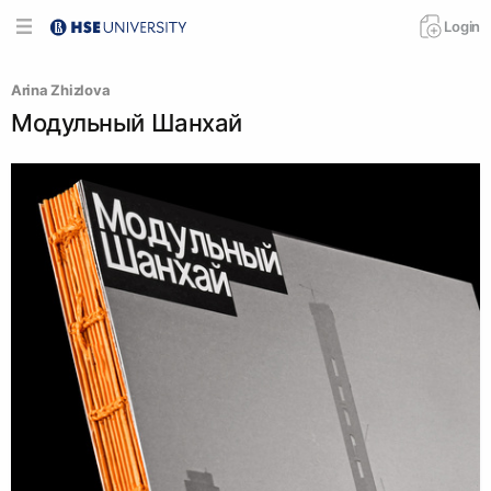
Login
Arina Zhizlova
Модульный Шанхай