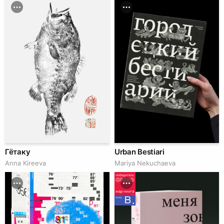
Гётаку
Urban Bestiari
Anna Kireeva
Mariya Nekuchaeva