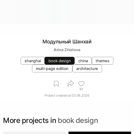
Модульный Шанхай
Arina Zhizlova
shanghai
book design
china
themes
multi-page edition
architecture
91
Project created at
03.06.2026
More projects in
book design