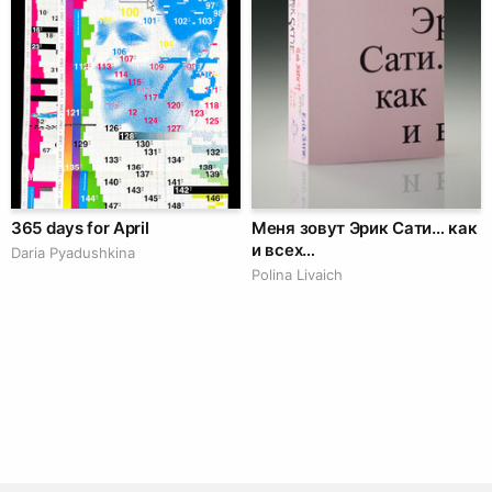
365 days for April
Меня зовут Эрик Сати… как
и всех…
Daria Pyadushkina
Polina Livaich